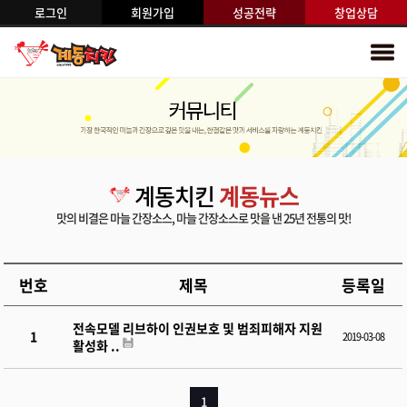
로그인
회원가입
성공전략
창업상담
계동치킨
계동뉴스
맛의 비결은 마늘 간장소스, 마늘 간장소스로 맛을 낸 25년 전통의 맛!
번호
제목
등록일
전속모델 리브하이 인권보호 및 범죄피해자 지원
1
2019-03-08
활성화 ..
1